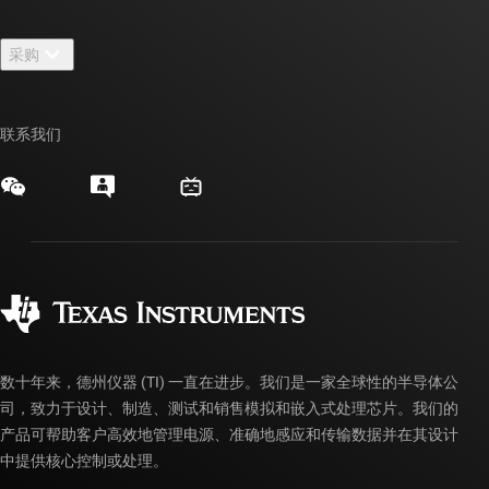
联系我们
新闻中心
采购
TI E2E™ 设计支持论坛
我们的故事 | 芯片背后
TI API 套件
交叉参考搜索
活动
联系我们
myTI 公司帐户
客户支持中心
投资者关系
发货、付款和税费
封装/包装
制造
订购常见问题解答
授权经销商
质量和可靠性
企业公民意识
myTI 帐户常见问题解答
数十年来，德州仪器 (TI) 一直在进步。我们是一家全球性的半导体公
司，致力于设计、制造、测试和销售模拟和嵌入式处理芯片。我们的
产品可帮助客户高效地管理电源、准确地感应和传输数据并在其设计
中提供核心控制或处理。