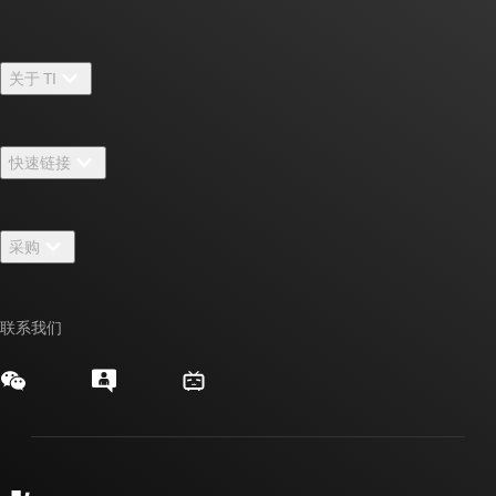
关于 TI
关于 TI 概述
快速链接
招贤纳士
联系我们
新闻中心
采购
TI E2E™ 设计支持论坛
我们的故事 | 芯片背后
TI API 套件
交叉参考搜索
活动
联系我们
myTI 公司帐户
客户支持中心
投资者关系
发货、付款和税费
封装/包装
制造
订购常见问题解答
授权经销商
质量和可靠性
企业公民意识