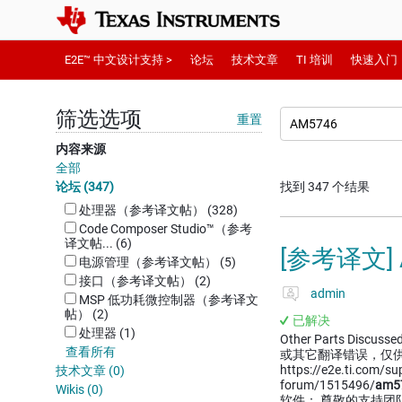
E2E™ 中文设计支持 >
论坛
技术文章
TI 培训
快速入门
筛选选项
重置
内容来源
全部
论坛 (347)
找到 347 个结果
处理器（参考译文帖） (328)
Code Composer Studio™︎（参考
译文帖... (6)
[参考译文]
电源管理（参考译文帖） (5)
接口（参考译文帖） (2)
admin
MSP 低功耗微控制器（参考译文
帖） (2)
已解决
处理器 (1)
Other Parts Discussed
查看所有
或其它翻译错误，仅
https://e2e.ti.com/s
技术文章 (0)
forum/1515496/
am5
Wikis (0)
软件： 尊敬的支持团