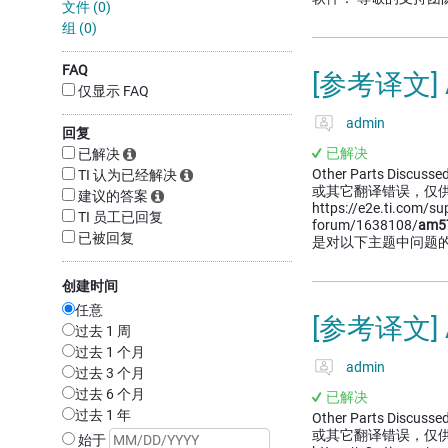
文件 (0)
组 (0)
FAQ
[参考译文]
仅显示 FAQ
admin
回复
已解决
已解决
Other Parts Discussed
TI 认为已经解决
或其它翻译错误，仅
建议的答案
https://e2e.ti.com/s
TI 员工已回复
forum/1638108/
am5
已被回复
是对以下主题中问题
创建时间
任意
[参考译文]
过去 1 周
过去 1 个月
admin
过去 3 个月
过去 6 个月
已解决
过去 1 年
Other Parts Discussed
或其它翻译错误，仅
始于