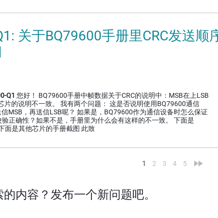
0-Q1: 关于BQ79600手册里CRC发送
问
0-Q1
您好！ BQ79600手册中帧数据关于CRC的说明中：MSB在上LSB
芯片的说明不一致。 我有两个问题： 这是否说明使用BQ79600通信
信MSB，再送信LSB呢？ 如果是，BQ79600作为通信设备时怎么保证
校验正确性？如果不是，手册里为什么会有这样的不一致。 下面是
图 下面是其他芯片的手册截图 此致
<
»
1
2
3
4
5
索的内容？发布一个新问题吧。