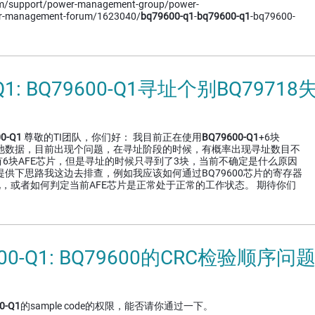
om/support/power-management-group/power-
r-management-forum/1623040/
bq79600-q1
-
bq79600-q1
-bq79600-
-Q1: BQ79600-Q1寻址个别BQ7971
0-Q1
尊敬的TI团队，你们好： 我目前正在使用
BQ79600-Q1
+6块
集电池数据，目前出现个问题，在寻址阶段的时候，有概率出现寻址数目不
6块AFE芯片，但是寻址的时候只寻到了3块，当前不确定是什么原因
提供下思路我这边去排查，例如我应该如何通过BQ79600芯片的寄存器
况，或者如何判定当前AFE芯片是正常处于正常的工作状态。 期待你们
9600-Q1: BQ79600的CRC检验顺序问
0-Q1
的sample code的权限，能否请你通过一下。