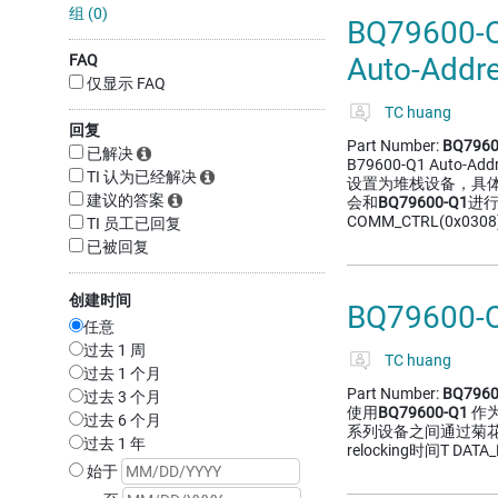
组 (0)
BQ79600-
FAQ
Auto-Add
仅显示 FAQ
TC huang
回复
Part Number:
BQ7960
已解决
B79600-Q1 Aut
TI 认为已经解决
设置为堆栈设备，具体操作
建议的答案
会和
BQ79600-Q1
进行
COMM_CTRL(0x030
TI 员工已回复
已被回复
创建时间
BQ79600
任意
过去 1 周
TC huang
过去 1 个月
Part Number:
BQ7960
过去 3 个月
使用
BQ79600-Q1
作为b
过去 6 个月
系列设备之间通过菊花链进行
过去 1 年
relocking时间T DATA
始于