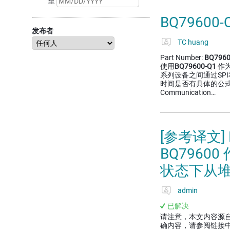
至
BQ79600
发布者
TC huang
Part Number:
BQ7960
使用
BQ79600-Q1
作为b
系列设备之间通过SP
时间是否有具体的公式
Communication…
[参考译文] 
BQ7960
状态下从
admin
已解决
请注意，本文内容源
确内容，请参阅链接中的英语原