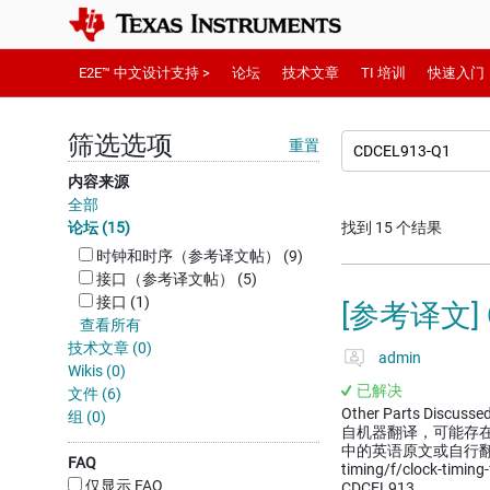
E2E™ 中文设计支持 >
论坛
技术文章
TI 培训
快速入门
筛选选项
重置
内容来源
全部
论坛 (15)
找到 15 个结果
时钟和时序（参考译文帖） (9)
接口（参考译文帖） (5)
接口 (1)
[参考译文] 
查看所有
技术文章 (0)
admin
Wikis (0)
已解决
文件 (6)
Other Parts Discu
组 (0)
自机器翻译，可能存
中的英语原文或自行翻译。 http
FAQ
timing/f/clock-timin
仅显示 FAQ
CDCEL913…