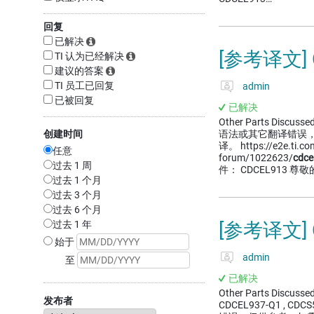
回复
已解决
[参考译文] 
TI 认为已经解决
建议的答案
TI 员工已回复
admin
已被回复
已解决
Other Parts Dis
创建时间
语法或其它翻译错误
译。 https://e2e.ti.com
任意
forum/1022623/
cdce
过去 1 周
件： CDCEL913 尊敬
过去 1 个月
过去 3 个月
过去 6 个月
过去 1 年
[参考译文]
始于
admin
至
已解决
Other Parts Discussed
发布者
CDCEL937-Q1 