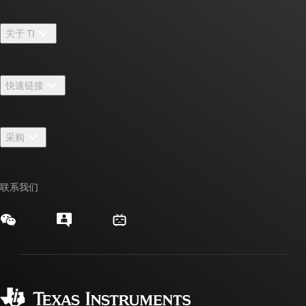
关于 TI
关于 TI 概述
快速链接
招贤纳士
联系我们
新闻中心
采购
TI E2E™ 设计支持论坛
我们的故事 | 芯片背后
TI API 套件
交叉参考搜索
活动
联系我们
myTI 公司帐户
客户支持中心
投资者关系
发货、付款和税费
封装/包装
制造
订购常见问题解答
授权经销商
质量和可靠性
企业公民意识
myTI 帐户常见问题解答