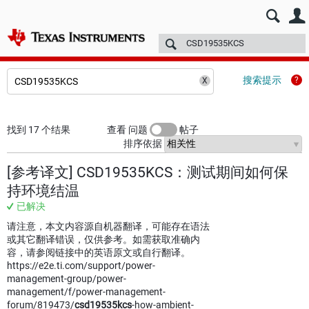
E2E™ 中文设计支持 >
论坛
技术文章
TI 培训
更多
搜索提示
找到 17 个结果
查看 问题
帖子
排序依据
[参考译文] CSD19535KCS：测试期间如何保
持环境结温
已解决
请注意，本文内容源自机器翻译，可能存在语法
或其它翻译错误，仅供参考。如需获取准确内
容，请参阅链接中的英语原文或自行翻译。
https://e2e.ti.com/support/power-
management-group/power-
management/f/power-management-
forum/819473/
csd19535kcs
-how-ambient-