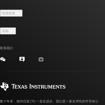
关于 TI 概述
快速链接
招贤纳士
联系我们
新闻中心
采购
TI E2E™ 设计支持论坛
我们的故事 | 芯片背后
TI API 套件
交叉参考搜索
活动
联系我们
myTI 公司帐户
客户支持中心
投资者关系
发货、付款和税费
封装/包装
制造
订购常见问题解答
授权经销商
质量和可靠性
企业公民意识
myTI 帐户常见问题解答
数十年来，德州仪器 (TI) 一直在进步。我们是一家全球性的半导体公