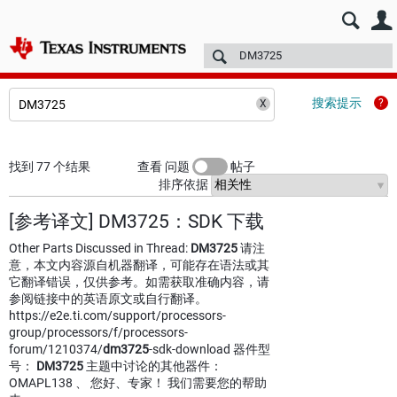
E2E™ 中文设计支持 >
论坛
技术文章
TI 培训
更多
搜索提示
找到 77 个结果
查看 问题
帖子
排序依据
[参考译文] DM3725：SDK 下载
Other Parts Discussed in Thread:
DM3725
请注
意，本文内容源自机器翻译，可能存在语法或其
它翻译错误，仅供参考。如需获取准确内容，请
参阅链接中的英语原文或自行翻译。
https://e2e.ti.com/support/processors-
group/processors/f/processors-
forum/1210374/
dm3725
-sdk-download 器件型
号：
DM3725
主题中讨论的其他器件：
OMAPL138 、 您好、专家！ 我们需要您的帮助