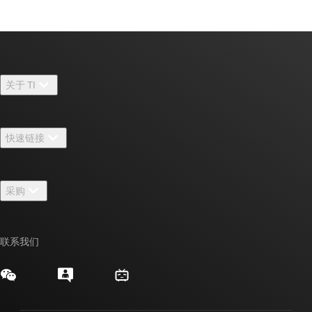
关于 TI
关于 TI 概述
快速链接
招贤纳士
联系我们
新闻中心
采购
TI E2E™ 设计支持论坛
我们的故事 | 芯片背后
TI API 套件
交叉参考搜索
活动
联系我们
myTI 公司帐户
客户支持中心
投资者关系
发货、付款和税费
封装/包装
制造