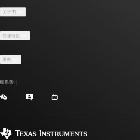
关于 TI
关于 TI 概述
快速链接
招贤纳士
联系我们
新闻中心
采购
TI E2E™ 设计支持论坛
我们的故事 | 芯片背后
TI API 套件
交叉参考搜索
活动
联系我们
myTI 公司帐户
客户支持中心
投资者关系
发货、付款和税费
封装/包装
制造
订购常见问题解答
授权经销商
质量和可靠性
企业公民意识
myTI 帐户常见问题解答