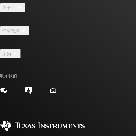
关于 TI
关于 TI 概述
快速链接
招贤纳士
联系我们
新闻中心
采购
TI E2E™ 设计支持论坛
我们的故事 | 芯片背后
TI API 套件
交叉参考搜索
活动
联系我们
myTI 公司帐户
客户支持中心
投资者关系
发货、付款和税费
封装/包装
制造
订购常见问题解答
授权经销商
质量和可靠性
企业公民意识
myTI 帐户常见问题解答