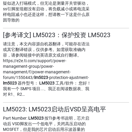
疑似进入打嗝模式，但无论是测量开关管驱动，
ss引脚发现都没有启动，将负载减小或将电流采
样电阻减小也还是这样，想请教一下这是什么原
因导致的
[参考译文] LM5023：保护投资 LM5023
请注意，本文内容源自机器翻译，可能存在语法
或其它翻译错误，仅供参考。如需获取准确内
容，请参阅链接中的英语原文或自行翻译。
https://e2e.ti.com/support/power-
management-group/power-
management/f/power-management-
forum/1550443/
lm5023
-protection-ajustment-
lm5023
器件型号：
LM5023
工具/软件： 您好！
我有一个 SMPS 项目...、我正在阅读数据表、我
对 R1、R2…
LM5023: LM5023启动后VSD呈高电平
Part Number:
LM5023
按TI参考书说明，芯片启
动后 VSD脚发出一个低电平，关闭高压启动的
MOSFET，但是我的芯片启动后用示波器量的