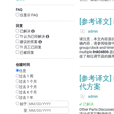
FAQ
仅显示 FAQ
[参考译文]
回复
已解决
admin
TI 认为已经解决
请注意，本文内容源
建议的答案
确内容，请参阅链接中的英语原文
TI 员工已回复
group/clock-and-timi
multiple-
lmk04806
器
已被回复
改了相位调节器的频率
创建时间
任意
过去 1 周
[参考译文]
过去 1 个月
代方案
过去 3 个月
过去 6 个月
admin
过去 1 年
始于
已解决
Other Parts Discussed
至
语法或其它翻译错误