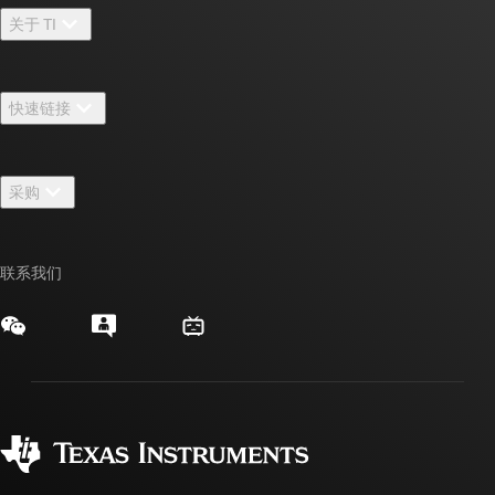
关于 TI
关于 TI 概述
快速链接
招贤纳士
联系我们
新闻中心
采购
TI E2E™ 设计支持论坛
我们的故事 | 芯片背后
TI API 套件
交叉参考搜索
活动
联系我们
myTI 公司帐户
客户支持中心
投资者关系
发货、付款和税费
封装/包装
制造
订购常见问题解答
授权经销商
质量和可靠性
企业公民意识
myTI 帐户常见问题解答