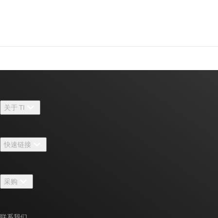
关于 TI
关于 TI 概述
快速链接
招贤纳士
联系我们
新闻中心
采购
TI E2E™ 设计支持论坛
我们的故事 | 芯片背后
TI API 套件
交叉参考搜索
活动
联系我们