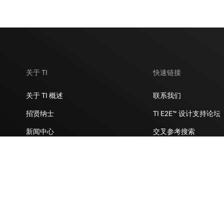
关于 TI
快速链接
关于 TI 概述
联系我们
招贤纳士
TI E2E™ 设计支持论坛
新闻中心
交叉参考搜索
我们的故事 | 芯片背后
客户支持中心
活动
封装/包装
投资者关系
质量和可靠性
制造
myTI 帐户常见问题解
企业公民意识