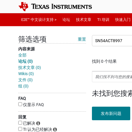
E2E™ 中文设计支持 >
论坛
技术文章
TI 培训
快速入门
筛选选项
重置
内容来源
全部
论坛 (0)
找到 0 个结果
技术文章 (0)
Wikis (0)
我们找不到与您的搜
文件 (0)
组 (0)
未找到您搜
FAQ
仅显示 FAQ
发布新问题
回复
已解决
TI 认为已经解决