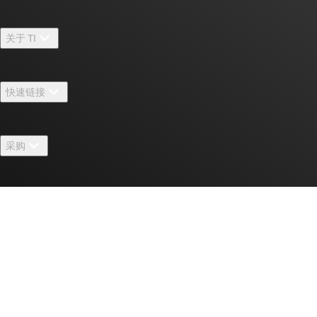
关于 TI
关于 TI 概述
快速链接
招贤纳士
联系我们
新闻中心
采购
TI E2E™ 设计支持论坛
我们的故事 | 芯片背后
TI API 套件
交叉参考搜索
活动
联系我们
myTI 公司帐户
客户支持中心
投资者关系
发货、付款和税费
封装/包装
制造
订购常见问题解答
授权经销商
质量和可靠性
企业公民意识
myTI 帐户常见问题解答