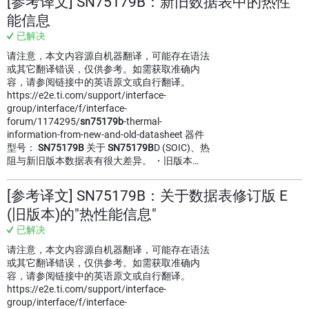
[参考译文] SN75179B：新旧数据表中的热性
能信息
已解决
请注意，本文内容源自机器翻译，可能存在语法
或其它翻译错误，仅供参考。如需获取准确内
容，请参阅链接中的英语原文或自行翻译。
https://e2e.ti.com/support/interface-
group/interface/f/interface-
forum/1174295/
sn75179b
-thermal-
information-from-new-and-old-datasheet 器件
型号：
SN75179B
关于
SN75179B
D (SOIC)、热
阻与新旧版本数据表有很大差异。 ・旧版本…
[参考译文] SN75179B：关于数据表修订版 E
(旧版本)的"热性能信息"
已解决
请注意，本文内容源自机器翻译，可能存在语法
或其它翻译错误，仅供参考。如需获取准确内
容，请参阅链接中的英语原文或自行翻译。
https://e2e.ti.com/support/interface-
group/interface/f/interface-