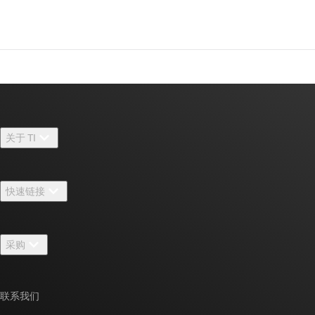
关于 TI
关于 TI 概述
快速链接
招贤纳士
联系我们
新闻中心
采购
TI E2E™ 设计支持论坛
我们的故事 | 芯片背后
TI API 套件
交叉参考搜索
活动
联系我们
myTI 公司帐户