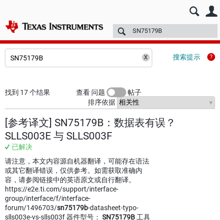
E2E™ 中文设计支持 >
论坛
技术文章
TI 培训
更多
搜索提示
找到 17 个结果
查看 问题
帖子
排序依据
[参考译文] SN75179B：数据表有误？
SLLS003E 与 SLLS003F
已解决
请注意，本文内容源自机器翻译，可能存在语法
或其它翻译错误，仅供参考。如需获取准确内
容，请参阅链接中的英语原文或自行翻译。
https://e2e.ti.com/support/interface-
group/interface/f/interface-
forum/1496703/
sn75179b
-datasheet-typo-
slls003e-vs-slls003f 器件型号：
SN75179B
工具