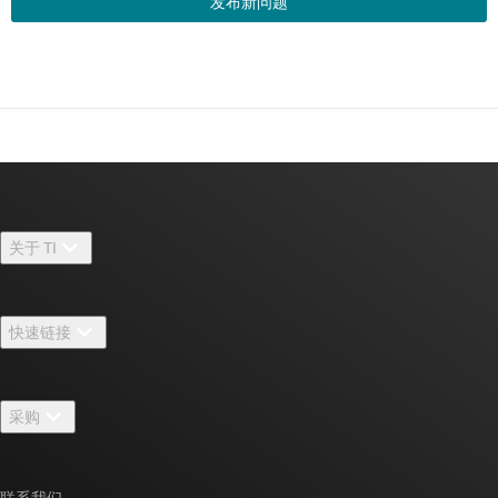
发布新问题
关于 TI
关于 TI 概述
快速链接
招贤纳士
联系我们
新闻中心
采购
TI E2E™ 设计支持论坛
我们的故事 | 芯片背后
TI API 套件
交叉参考搜索