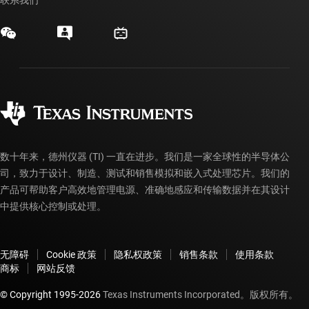
活动
联系我们
myTI 公司帐户
客户支持中心
投资者关系
发货、付款和税费
封装/包装
制造
订购常见问题解答
授权经销商
质量和可靠性
企业公民意识
myTI 帐户常见问题解答
数十年来，德州仪器 (TI) 一直在进步。我们是一家全球性的半导体公
司，致力于设计、制造、测试和销售模拟和嵌入式处理芯片。我们的
产品可帮助客户高效地管理电源、准确地感应和传输数据并在其设计
中提供核心控制或处理。
无障碍
Cookie 政策
隐私权政策
销售条款
使用条款
商标
网站反馈
© Copyright 1995-
2026
Texas Instruments Incorporated。版权所有。