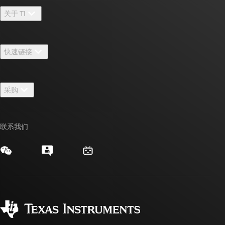
关于 TI
关于 TI 概述
快速链接
招贤纳士
联系我们
新闻中心
采购
TI E2E™ 设计支持论坛
我们的故事 | 芯片背后
TI API 套件
交叉参考搜索
活动
联系我们
myTI 公司帐户
客户支持中心
投资者关系
发货、付款和税费
封装/包装
制造
订购常见问题解答
授权经销商
质量和可靠性
企业公民意识
myTI 帐户常见问题解答