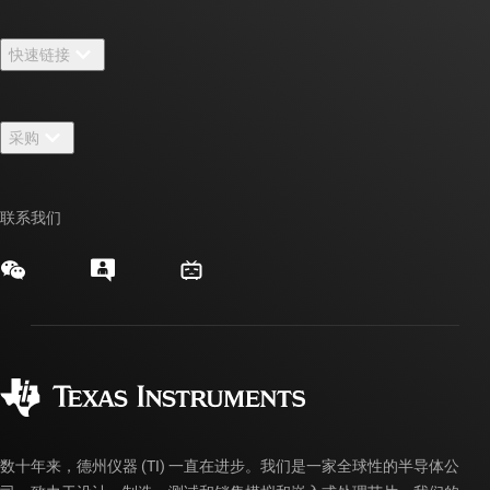
关于 TI 概述
快速链接
招贤纳士
联系我们
新闻中心
采购
TI E2E™ 设计支持论坛
我们的故事 | 芯片背后
TI API 套件
交叉参考搜索
活动
联系我们
myTI 公司帐户
客户支持中心
投资者关系
发货、付款和税费
封装/包装
制造
订购常见问题解答
授权经销商
质量和可靠性
企业公民意识
myTI 帐户常见问题解答
数十年来，德州仪器 (TI) 一直在进步。我们是一家全球性的半导体公