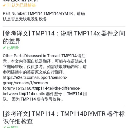
TI 认为已经解决
Part Number:
TMP114
TMP114
AIYMTR，请确
认是否是无线电发射设备
[参考译文] TMP114：说明 TMP114x 器件之间
的差异
已解决
Other Parts Discussed in Thread:
TMP114
请注
意，本文内容源自机器翻译，可能存在语法或其
它翻译错误，仅供参考。如需获取准确内容，请
参阅链接中的英语原文或自行翻译。
https://e2e.ti.com/support/sensors-
group/sensors/f/sensors-
forum/1612160/
tmp114
-tell-the-difference-
between-
tmp114
x-units 器件型号：
TMP114
团
队、 因为
TMP114
所有型号仅将…
[参考译文] TMP114：TMP114DIYMTR 器件标
识仔细检查
已解决