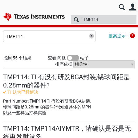
E2E™ 中文设计支持 >
论坛
技术文章
TI 培训
更多
搜索提示
找到 55 个结果
查看 问题
帖子
排序依据
TMP114: TI 有没有研发BGA封装,锡球间距是
0.28mm的器件?
TI 认为已经解决
Part Number:
TMP114
TI 有没有研发BGA封装,
锡球间距是0.28mm的器件?想知道具体的MPN
以及一些样品打样实验
TMP114: TMP114AIYMTR，请确认是否是无
线电发射设备