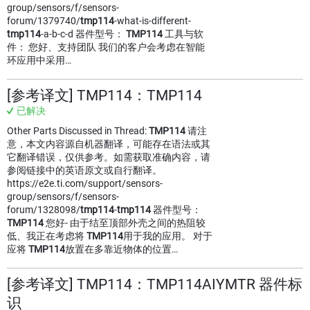
group/sensors/f/sensors-
forum/1379740/
tmp114
-what-is-different-
tmp114
-a-b-c-d 器件型号：
TMP114
工具与软
件： 您好、支持团队 我们的客户会考虑在智能
环应用中采用…
[参考译文] TMP114：TMP114
已解决
Other Parts Discussed in Thread:
TMP114
请注
意，本文内容源自机器翻译，可能存在语法或其
它翻译错误，仅供参考。如需获取准确内容，请
参阅链接中的英语原文或自行翻译。
https://e2e.ti.com/support/sensors-
group/sensors/f/sensors-
forum/1328098/
tmp114
-
tmp114
器件型号：
TMP114
您好- 由于结至顶部外壳之间的热阻较
低、我正在考虑将
TMP114
用于我的应用。 对于
应将
TMP114
放置在多靠近物体的位置…
[参考译文] TMP114：TMP114AIYMTR 器件标
识