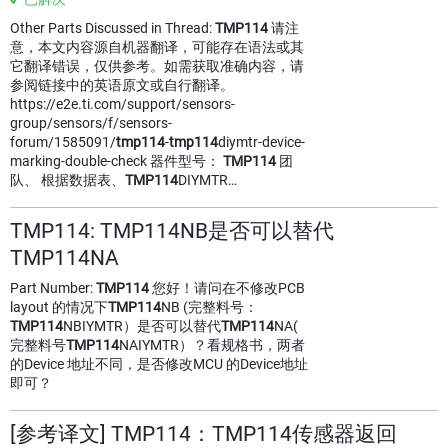
Other Parts Discussed in Thread:
TMP114
请注
意，本文内容源自机器翻译，可能存在语法或其
它翻译错误，仅供参考。如需获取准确内容，请
参阅链接中的英语原文或自行翻译。
https://e2e.ti.com/support/sensors-
group/sensors/f/sensors-
forum/1585091/
tmp114
-
tmp114
diymtr-device-
marking-double-check 器件型号：
TMP114
团
队、 根据数据表、
TMP114
DIYMTR…
TMP114: TMP114NB是否可以替代
TMP114NA
Part Number:
TMP114
您好！请问在不修改PCB
layout 的情况下
TMP114
NB (完整料号：
TMP114
NBIYMTR）是否可以替代
TMP114
NA(
完整料号
TMP114
NAIYMTR）？看规格书，两者
的Device 地址不同，是否修改MCU 的Device地址
即可？
[参考译文] TMP114：TMP114传感器返回