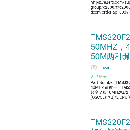
https://e2e.ti.com/su
group/c2000/f/c2000
ticom-order-api-0
TMS320
50MHZ，
50M两种
Inver
已解决
Part Number:
TMS320
40MHZ 请教一下
TMS
频率？如10MHZ*2/2=10
(OSCCLK * 2)/
TMS32