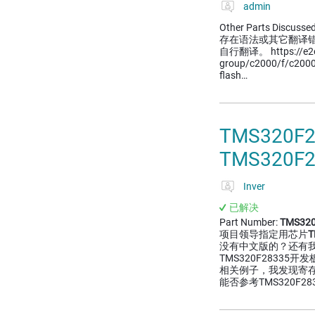
admin
Other Parts Dis
存在语法或其它翻译
自行翻译。 https://e2e.t
group/c2000/f/c2000
flash…
TMS320F
TMS320F
Inver
已解决
Part Number:
TMS320
项目领导指定用芯片
T
没有中文版的？还有我大
TMS320F28335开
相关例子，我发现寄
能否参考TMS320F283