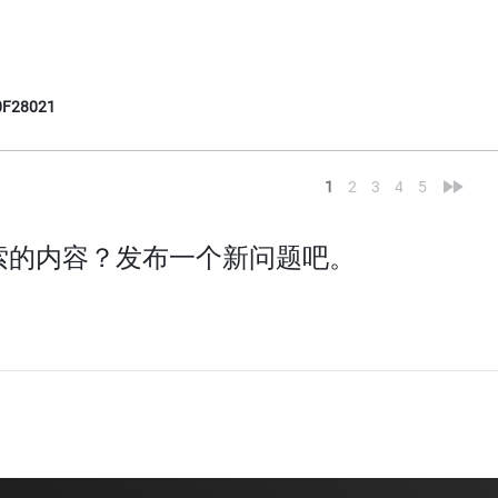
F28021
<
»
1
2
3
4
5
索的内容？发布一个新问题吧。