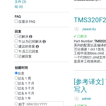
文件 (3)
组 (0)
FAQ
TMS320
仅显示 FAQ
Jiawei Xu
回复
已解决
已解决
Part Number:
TMS320
TI 认为已经解决
系列的配置以及编译
建议的答案
万分感谢！orz 1首
TI 员工已回复
工程中添加bios.c
已被回复
一个F28021.cmd
是原本工程就有的…
创建时间
任意
过去 1 周
[参考译文]
过去 1 个月
写入
过去 3 个月
过去 6 个月
过去 1 年
admin
始于
已解决