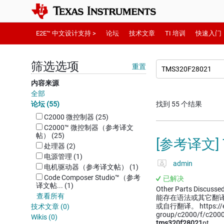
E2E™ 中文设计支持 >
论坛
技术文章
TI 培训
快速入门
筛选选项
重置
内容来源
全部
论坛 (55)
找到 55 个结果
C2000 微控制器 (25)
C2000™︎ 微控制器（参考译文
帖） (25)
[参考译文] 
处理器 (2)
电源管理 (1)
admin
电机驱动器（参考译文帖） (1)
Code Composer Studio™︎（参考
已解决
译文帖... (1)
Other Parts Discussed
查看所有
能存在语法或其它翻
或自行翻译。 https://e2e.
技术文章 (0)
group/c2000/f/c2000
Wikis (0)
tms320f28021
pt…