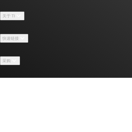
关于 TI
关于 TI 概述
快速链接
招贤纳士
联系我们
新闻中心
采购
TI E2E™ 设计支持论坛
我们的故事 | 芯片背后
TI API 套件
交叉参考搜索
活动
联系我们
myTI 公司帐户
客户支持中心
投资者关系
发货、付款和税费
封装/包装
制造
订购常见问题解答
授权经销商
质量和可靠性
企业公民意识
myTI 帐户常见问题解答