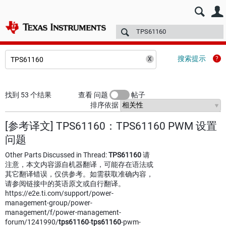
E2E™ 中文设计支持 >
论坛
技术文章
TI 培训
更多
搜索提示
找到 53 个结果
查看 问题
帖子
排序依据
[参考译文] TPS61160：TPS61160 PWM 设置
问题
Other Parts Discussed in Thread:
TPS61160
请
注意，本文内容源自机器翻译，可能存在语法或
其它翻译错误，仅供参考。如需获取准确内容，
请参阅链接中的英语原文或自行翻译。
https://e2e.ti.com/support/power-
management-group/power-
management/f/power-management-
forum/1241990/
tps61160
-
tps61160
-pwm-