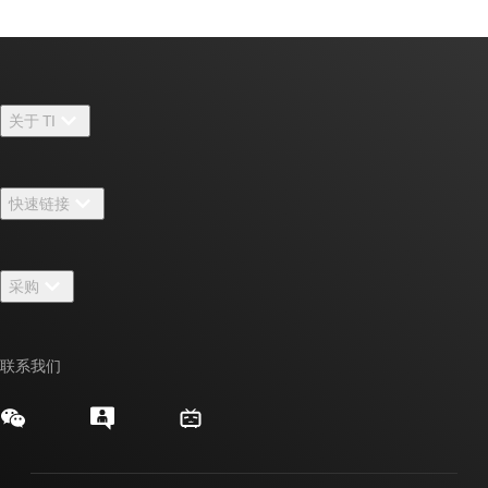
关于 TI
关于 TI 概述
快速链接
招贤纳士
联系我们
新闻中心
采购
TI E2E™ 设计支持论坛
我们的故事 | 芯片背后
TI API 套件
交叉参考搜索
活动
联系我们
myTI 公司帐户
客户支持中心
投资者关系
发货、付款和税费
封装/包装
制造
订购常见问题解答
授权经销商