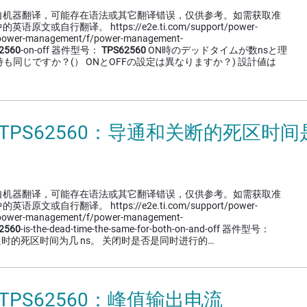
自机器翻译，可能存在语法或其它翻译错误，仅供参考。如需获取准
文或自行翻译。 https://e2e.ti.com/support/power-
power-management/f/power-management-
2560
-on-off 器件型号：
TPS62560
ON時のデッドタイムが数nsと理
時も同じですか？(） ONとOFFの設定は異なりますか？) 設計値は
] TPS62560：导通和关断的死区时
自机器翻译，可能存在语法或其它翻译错误，仅供参考。如需获取准
文或自行翻译。 https://e2e.ti.com/support/power-
power-management/f/power-management-
2560
-is-the-dead-time-the-same-for-both-on-and-off 器件型号：
时的死区时间为几 ns。 关闭时是否是同时进行的…
 TPS62560：峰值输出电流