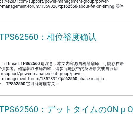
e2e.ti.com/support/power-management-group/power-
r-management-forum/1359026/
tps62560
-about-fet-on-timing 器件
 TPS62560：相位裕度确认
 in Thread:
TPS62560
请注意，本文内容源自机器翻译，可能存在语
仅供参考。如需获取准确内容，请参阅链接中的英语原文或自行翻
om/support/power-management-group/power-
r-management-forum/1352392/
tps62560
-phase-margin-
型号：
TPS62560
它可能与谁有关…
 TPS62560：デットタイムのON μ