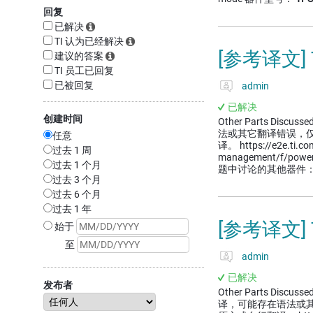
回复
已解决
TI 认为已经解决
[参考译文]
建议的答案
TI 员工已回复
已被回复
admin
已解决
创建时间
Other Parts Dis
法或其它翻译错误，
任意
译。 https://e2e.ti.c
过去 1 周
management/f/powe
过去 1 个月
题中讨论的其他器件： 
过去 3 个月
过去 6 个月
过去 1 年
[参考译文] 
始于
至
admin
已解决
发布者
Other Parts Disc
译，可能存在语法或