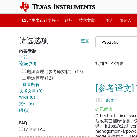
E2E™ 中文设计支持 >
论坛
技术文章
TI 培训
快速入门
筛选选项
重置
内容来源
全部
论坛 (29)
找到 29 个结果
电源管理（参考译文帖） (17)
电源管理 (12)
查看所有
[参考译文]
技术文章 (0)
Wikis (0)
admin
文件 (6)
已解决
组 (0)
Other Parts Discussed
法或其它翻译错误，
FAQ
译。 https://e2e.ti.c
仅显示 FAQ
management/f/powe
mode 器件型号：
TPS