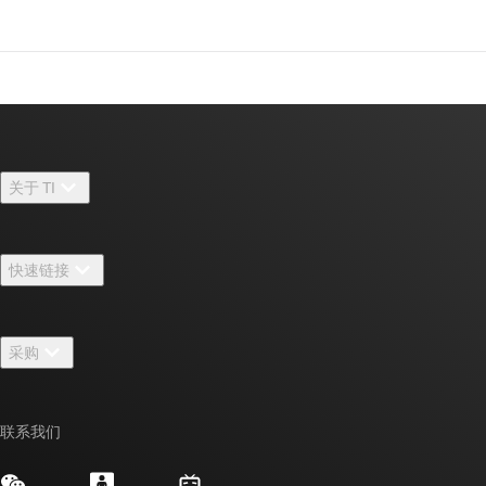
关于 TI
关于 TI 概述
快速链接
招贤纳士
联系我们
新闻中心
采购
TI E2E™ 设计支持论坛
我们的故事 | 芯片背后
TI API 套件
交叉参考搜索
活动
联系我们
myTI 公司帐户
客户支持中心
投资者关系