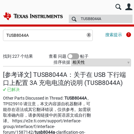
E2E™ 中文设计支持 >
论坛
技术文章
TI 培训
更多
搜索提示
找到 227 个结果
查看 问题
帖子
排序依据
[参考译文] TUSB8044A：关于在 USB 下行端
口上配置 3A 充电电流的说明 (TUSB8044A)
已解决
Other Parts Discussed in Thread:
TUSB8044A
,
TPS25910 请注意，本文内容源自机器翻译，可
能存在语法或其它翻译错误，仅供参考。如需获
取准确内容，请参阅链接中的英语原文或自行翻
译。 https://e2e.ti.com/support/interface-
group/interface/f/interface-
forum/1587142/
tusb8044a
-clarification-on-