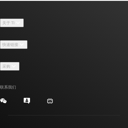
关于 TI
关于 TI 概述
快速链接
招贤纳士
联系我们
新闻中心
采购
TI E2E™ 设计支持论坛
我们的故事 | 芯片背后
TI API 套件
交叉参考搜索
活动
联系我们
myTI 公司帐户
客户支持中心
投资者关系
发货、付款和税费
封装/包装
制造
订购常见问题解答
授权经销商
质量和可靠性
企业公民意识