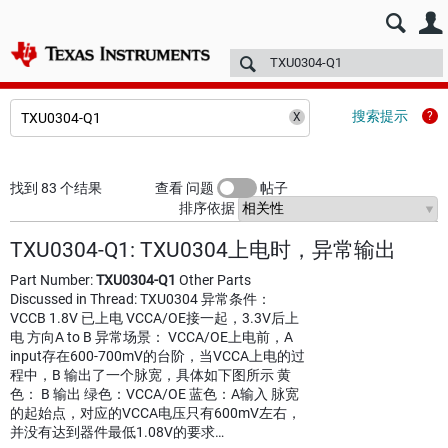
E2E™ 中文设计支持 >
论坛
技术文章
TI 培训
更多
搜索提示
找到 83 个结果
查看 问题
帖子
排序依据
TXU0304-Q1: TXU0304上电时，异常输出
Part Number:
TXU0304-Q1
Other Parts
Discussed in Thread: TXU0304 异常条件：
VCCB 1.8V 已上电 VCCA/OE接一起，3.3V后上
电 方向A to B 异常场景： VCCA/OE上电前，A
input存在600-700mV的台阶，当VCCA上电的过
程中，B 输出了一个脉宽，具体如下图所示 黄
色： B 输出 绿色：VCCA/OE 蓝色：A输入 脉宽
的起始点，对应的VCCA电压只有600mV左右，
并没有达到器件最低1.08V的要求…