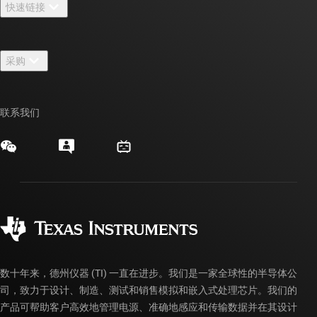
快速链接
招贤纳士
联系我们
新闻中心
采购
TI E2E™ 设计支持论坛
我们的故事 | 芯片背后
TI API 套件
交叉参考搜索
活动
联系我们
myTI 公司帐户
客户支持中心
投资者关系
发货、付款和税费
封装/包装
制造
订购常见问题解答
授权经销商
质量和可靠性
企业公民意识
myTI 帐户常见问题解答
数十年来，德州仪器 (TI) 一直在进步。我们是一家全球性的半导体公
司，致力于设计、制造、测试和销售模拟和嵌入式处理芯片。我们的
产品可帮助客户高效地管理电源、准确地感应和传输数据并在其设计