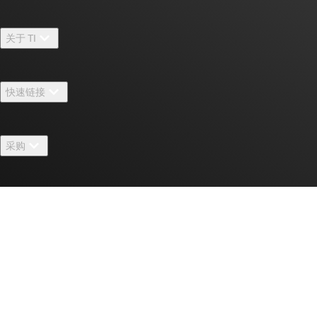
关于 TI
关于 TI 概述
快速链接
招贤纳士
联系我们
新闻中心
采购
TI E2E™ 设计支持论坛
我们的故事 | 芯片背后
TI API 套件
交叉参考搜索
活动
联系我们
myTI 公司帐户
客户支持中心
投资者关系
发货、付款和税费
封装/包装
制造
订购常见问题解答
授权经销商
质量和可靠性
企业公民意识
myTI 帐户常见问题解答