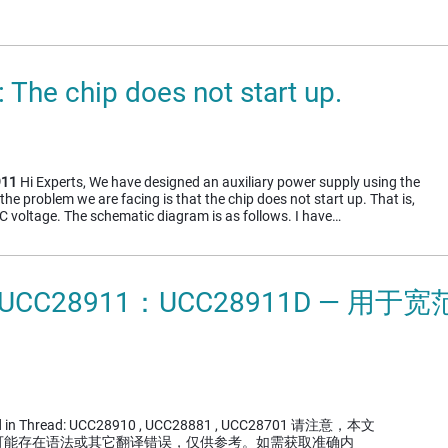
The chip does not start up.
911
Hi Experts, We have designed an auxiliary power supply using the
, the problem we are facing is that the chip does not start up. That is,
C voltage. The schematic diagram is as follows. I have…
 UCC28911：UCC28911D — 用
sed in Thread: UCC28910 , UCC28881 , UCC28701 请注意，本文
可能存在语法或其它翻译错误，仅供参考。如需获取准确内