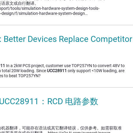
英语原文或自行翻译。
pport/tools/simulation-hardware-system-design-tools-
-design/f/simulation-hardware-system-design…
 Better Devices Replace Competit
911
In a 2kW PCS project, customer use TOP257YN to convert 48V to
 total 20W loading. Since
UCC28911
only support <10W loading, are
ices to beat TOP257YN?
 UCC28911：RCD 电路参数
自机器翻译，可能存在语法或其它翻译错误，仅供参考。如需获取准