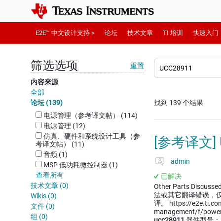
E2E™ 中文设计支持 >
论坛
技术文章
TI 培训
快速入门
筛选选项
重置
内容来源
全部
论坛 (139)
找到 139 个结果
电源管理（参考译文帖） (114)
电源管理 (12)
仿真、硬件和系统设计工具（参
[参考译文] 
考译文帖） (11)
音频 (1)
admin
MSP 低功耗微控制器 (1)
查看所有
已解决
技术文章 (0)
Other Parts Discussed
法或其它翻译错误，
Wikis (0)
译。 https://e2e.ti.c
文件 (0)
management/f/powe
组 (0)
ucc28911
器件型号： U