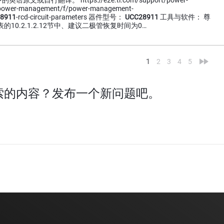
文或自行翻译。 https://e2e.ti.com/support/power-
power-management/f/power-management-
28911
-rcd-circuit-parameters 器件型号：
UCC28911
工具与软件： 尊
据表的10.2.1.2.12节中、建议二极管恢复时间为0…
<
»
1
2
3
4
5
索的内容？发布一个新问题吧。