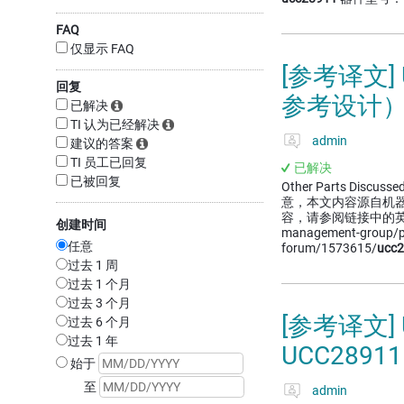
FAQ
仅显示 FAQ
[参考译文] 
回复
参考设计
已解决
TI 认为已经解决
admin
建议的答案
TI 员工已回复
已解决
已被回复
Other Parts Discusse
意，本文内容源自机
容，请参阅链接中的英语原文或
创建时间
management-group/
任意
forum/1573615/
ucc
过去 1 周
过去 1 个月
过去 3 个月
[参考译文] 
过去 6 个月
过去 1 年
UCC28911
始于
至
admin